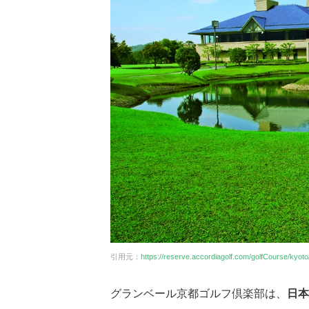
引用元：
https://reserve.accordiagolf.com/golfCourse/kyoto
グランベール京都ゴルフ倶楽部は、
日本