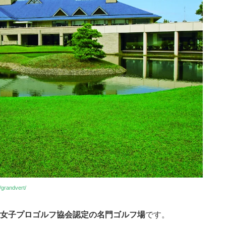
/grandvert/
女子プロゴルフ協会認定の名門ゴルフ場
です。