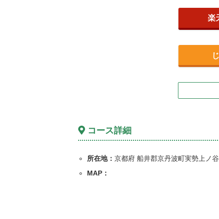
楽
コース詳細
所在地：
京都府 船井郡京丹波町実勢上ノ谷4
MAP：