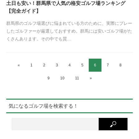
土日も安い！群馬県で人気の格安ゴルフ場ランキング
【完全ガイド】
群馬県のゴルフ場選びに悩まれている方のために、実際にプレー
したゴルファーが厳選しておすすめ。群馬には安いゴルフ場がた
くさんあります。その中でも質…
«
1
2
3
4
5
6
7
8
9
10
11
»
気になるゴルフ場を検索する！