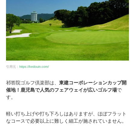
引用元：
https://kedouin.com/
祁答院ゴルフ倶楽部は、
東建コーポレーションカップ開
催地！鹿児島で人気のフェアウェイが広いゴルフ場
で
す。
軽い打ち上げや打ち下ろしはありますが、ほぼフラット
なコースで必要以上に難しく細工が施されていません。