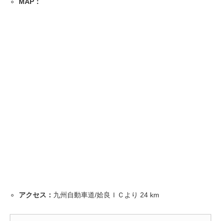
MAP：
アクセス：
九州自動車道/姶良ＩＣより
24
km