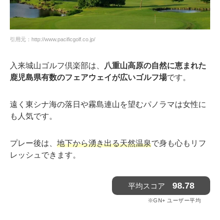
引用元：http://www.pacificgolf.co.jp/
入来城山ゴルフ倶楽部は、
八重山高原の自然に恵まれた
鹿児島県有数のフェアウェイが広いゴルフ場
です。
遠く東シナ海の落日や霧島連山を望むパノラマは女性に
も人気です。
プレー後は、
地下から湧き出る天然温泉
で身も心もリフ
レッシュできます。
98.78