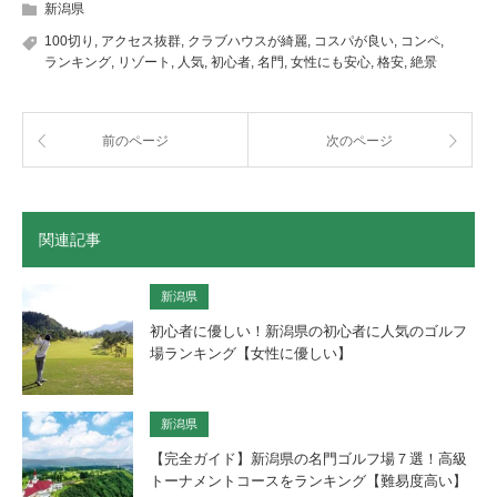
新潟県
100切り
,
アクセス抜群
,
クラブハウスが綺麗
,
コスパが良い
,
コンペ
,
ランキング
,
リゾート
,
人気
,
初心者
,
名門
,
女性にも安心
,
格安
,
絶景
前のページ
次のページ
関連記事
新潟県
初心者に優しい！新潟県の初心者に人気のゴルフ
場ランキング【女性に優しい】
新潟県
【完全ガイド】新潟県の名門ゴルフ場７選！高級
トーナメントコースをランキング【難易度高い】