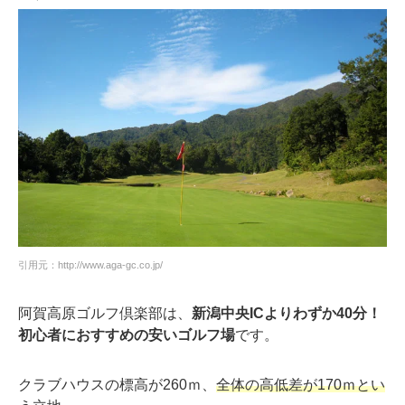
引用元：http://www.aga-gc.co.jp/
阿賀高原ゴルフ倶楽部は、
新潟中央ICよりわずか40分！
初心者におすすめの安いゴルフ場
です。
クラブハウスの標高が260ｍ、
全体の高低差が170ｍとい