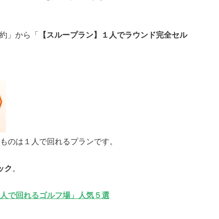
予約」から「
【スループラン】１人でラウンド完全セル
ものは１人で回れるプランです。
ック
。
人で回れるゴルフ場」人気５選