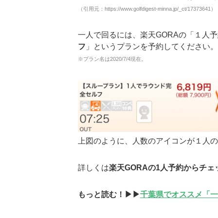
（引用元：https://www.golfdigest-minna.jp/_ct/17373641）
一人で回るには、楽天GORAの「１人
フ
」というプランを予約してください。
※プラン名は2020/7/4現在。
上図のように、人数のアイコンが１人の
詳しくは
楽天GORAの1人予約からチェ
もっと読む！▶▶
千葉県でオススメ「一