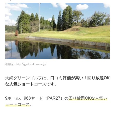
引用元：http://ggolf.sakura.ne.jp/
大網グリーンゴルフは、
口コミ評価が高い！回り放題OK
な人気ショートコース
です。
9ホール、963ヤード（PAR27）の
回り放題OKな人気シ
ョートコース
。