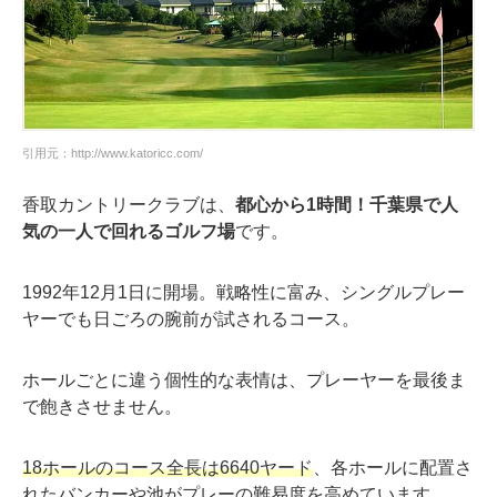
引用元：http://www.katoricc.com/
香取カントリークラブは、
都心から1時間！千葉県で人
気の一人で回れるゴルフ場
です。
1992年12月1日に開場。戦略性に富み、シングルプレー
ヤーでも日ごろの腕前が試されるコース。
ホールごとに違う個性的な表情は、プレーヤーを最後ま
で飽きさせません。
18ホールのコース全長は6640ヤード
、各ホールに配置さ
れたバンカーや池がプレーの難易度を高めています。