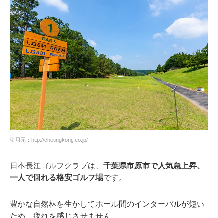
引用元：http://cheungkong.co.jp/
日本長江ゴルフクラブは、
千葉県市原市で人気急上昇、
一人で回れる格安ゴルフ場
です。
豊かな自然林を生かしてホール間のインターバルが短い
ため、疲れを感じさせません。