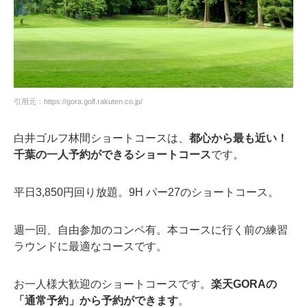
引用元：https://gora.golf.rakuten.co.jp/
白井ゴルフ林間ショートコースは、
都心から最も近い！
千葉の一人予約ができるショートコース
です。
平日3,850円回り放題。9H パー27のショートコース。
週一回、自由参加のコンペ有。本コースに行く前の練習
ラウンドに最適なコースです。
お一人様大歓迎のショートコースです。
楽天GORAの
「通常予約」から予約ができます
。