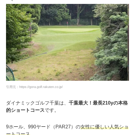
引用元：https://gora.golf.rakuten.co.jp/
ダイナミックゴルフ千葉は、
千葉最大！最長210yの本格
的ショートコース
です。
9ホール、990ヤード（PAR27）の
女性に優しい人気ショ
ートコース
。