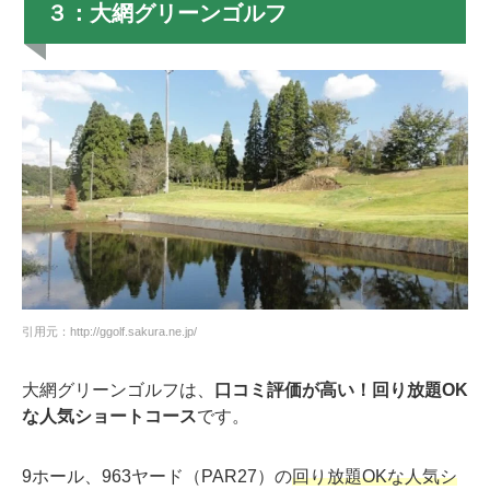
３：大網グリーンゴルフ
引用元：http://ggolf.sakura.ne.jp/
大網グリーンゴルフは、
口コミ評価が高い！回り放題OK
な人気ショートコース
です。
9ホール、963ヤード（PAR27）の
回り放題OKな人気シ