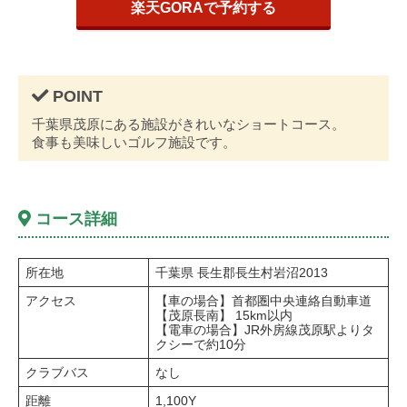
楽天GORAで予約する
千葉県茂原にある施設がきれいなショートコース。
食事も美味しいゴルフ施設です。
コース詳細
所在地
千葉県 長生郡長生村岩沼2013
アクセス
【車の場合】首都圏中央連絡自動車道
【茂原長南】 15km以内
【電車の場合】JR外房線茂原駅よりタ
クシーで約10分
クラブバス
なし
距離
1,100Y