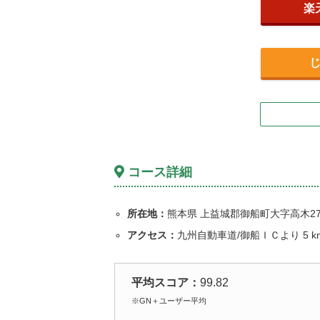
楽
コース詳細
所在地：
熊本県 上益城郡御船町大字高木272
アクセス：
九州自動車道/御船ＩＣより
5
k
平均スコア：
99.82
※GN＋ユーザー平均