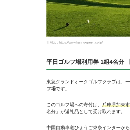
引用元：https://www.hanno-green.co.jp/
平日ゴルフ場利用券 1組4名分 
東急グランドオークゴルフクラブは、
一
フ場
です。
このゴルフ場への寄付は、
兵庫県加東市
名分」が返礼品として受け取れます。
中国自動車道ひょうご東条インターから